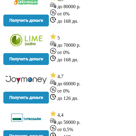
до 80000 р.
от 0%
до 168 дн.
5
до 70000 р.
от 0%
до 168 дн.
4,7
до 60000 р.
от 0%
до 126 дн.
4,4
до 50000 р.
от 0,5%