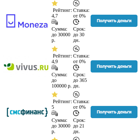
Рейтинг:
Ставка:
4,7
от 0%
Сумма:
Срок:
до 30000
до 30
р.
дн.
Рейтинг:
Ставка:
4,9
от 0%
Сумма:
Срок:
до
до 365
100000 р.
дн.
Рейтинг:
Ставка:
5
от 0%
Сумма:
Срок:
до 30000
до 21
р.
дн.