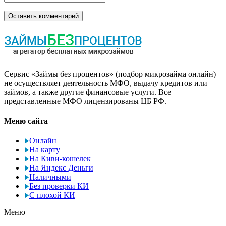
Сервис «Займы без процентов» (подбор микрозайма онлайн)
не осуществляет деятельность МФО, выдачу кредитов или
займов, а также другие финансовые услуги. Все
представленные МФО лицензированы ЦБ РФ.
Меню сайта
Онлайн
На карту
На Киви-кошелек
На Яндекс Деньги
Наличными
Без проверки КИ
С плохой КИ
Меню