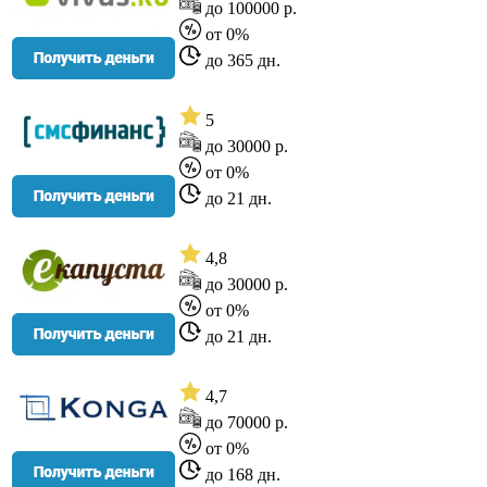
до 100000 р.
от 0%
до 365 дн.
5
до 30000 р.
от 0%
до 21 дн.
4,8
до 30000 р.
от 0%
до 21 дн.
4,7
до 70000 р.
от 0%
до 168 дн.