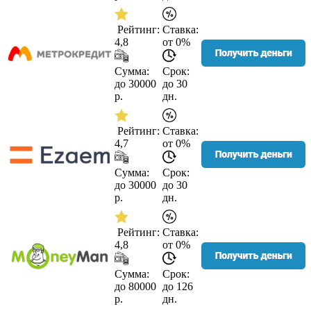
Рейтинг:
Ставка:
4,8
от 0%
Сумма:
Срок:
до 30000
до 30
р.
дн.
Рейтинг:
Ставка:
4,7
от 0%
Сумма:
Срок:
до 30000
до 30
р.
дн.
Рейтинг:
Ставка:
4,8
от 0%
Сумма:
Срок:
до 80000
до 126
р.
дн.