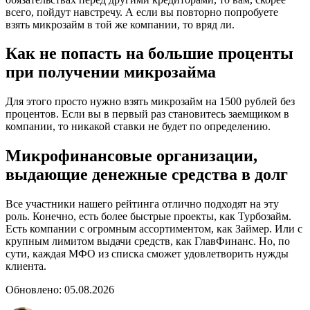
всего, пойдут навстречу. А если вы повторно попробуете
взять микрозайм в той же компании, то вряд ли.
Как не попасть на большие проценты
при получении микрозайма
Для этого просто нужно взять микрозайм на 1500 рублей без
процентов. Если вы в первый раз становитесь заемщиком в
компании, то никакой ставки не будет по определению.
Микрофинансовые организации,
выдающие денежные средства в долг
Все участники нашего рейтинга отлично подходят на эту
роль. Конечно, есть более быстрые проекты, как Турбозайм.
Есть компании с огромным ассортиментом, как Займер. Или с
крупным лимитом выдачи средств, как ГлавФинанс. Но, по
сути, каждая МФО из списка сможет удовлетворить нужды
клиента.
Обновлено: 05.08.2026