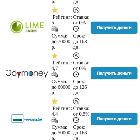
р.
дн.
Рейтинг:
Ставка:
5
от 0%
Сумма:
Срок:
до 70000
до 168
р.
дн.
Рейтинг:
Ставка:
4,7
от 0%
Сумма:
Срок:
до 60000
до 126
р.
дн.
Рейтинг:
Ставка:
4,4
от 0,5%
Сумма:
Срок:
до 50000
до 168
р.
дн.