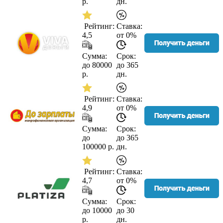
р.
дн.
Рейтинг:
Ставка:
4,5
от 0%
Сумма:
Срок:
до 80000
до 365
р.
дн.
Рейтинг:
Ставка:
4,9
от 0%
Сумма:
Срок:
до
до 365
100000 р.
дн.
Рейтинг:
Ставка:
4,7
от 0%
Сумма:
Срок:
до 10000
до 30
р.
дн.