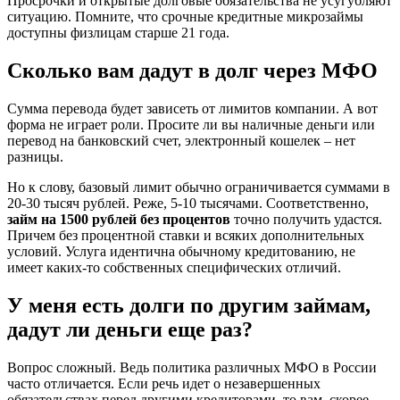
Просрочки и открытые долговые обязательства не усугубляют
ситуацию. Помните, что срочные кредитные микрозаймы
доступны физлицам старше 21 года.
Сколько вам дадут в долг через МФО
Сумма перевода будет зависеть от лимитов компании. А вот
форма не играет роли. Просите ли вы наличные деньги или
перевод на банковский счет, электронный кошелек – нет
разницы.
Но к слову, базовый лимит обычно ограничивается суммами в
20-30 тысяч рублей. Реже, 5-10 тысячами. Соответственно,
займ на 1500 рублей без процентов
точно получить удастся.
Причем без процентной ставки и всяких дополнительных
условий. Услуга идентична обычному кредитованию, не
имеет каких-то собственных специфических отличий.
У меня есть долги по другим займам,
дадут ли деньги еще раз?
Вопрос сложный. Ведь политика различных МФО в России
часто отличается. Если речь идет о незавершенных
обязательствах перед другими кредиторами, то вам, скорее