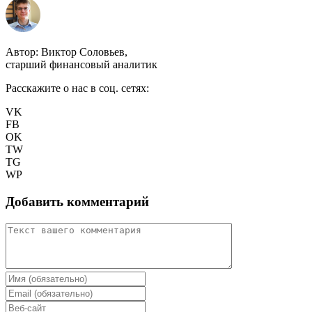
Автор: Виктор Соловьев,
старший финансовый аналитик
Расскажите о нас в соц. сетях:
VK
FB
OK
TW
TG
WP
Добавить комментарий