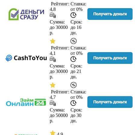
Рейтинг:
Ставка:
4,8
от 0%
Сумма:
Срок:
до 30000
до 16
р.
дн.
Рейтинг:
Ставка:
4,1
от 0%
Сумма:
Срок:
до 30000
до 21
р.
дн.
Рейтинг:
Ставка:
4,7
от 0%
Сумма:
Срок:
до 50000
до 30
р.
дн.
4,9